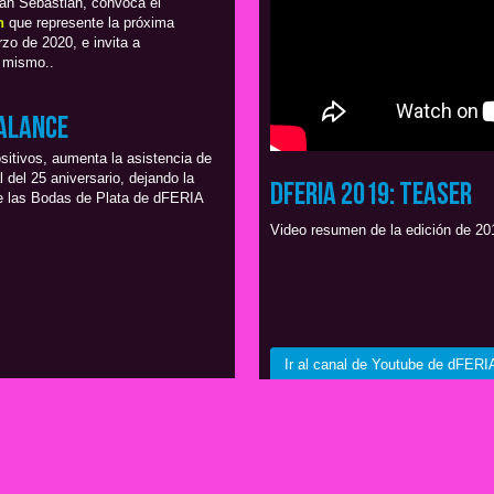
San Sebastián, convoca el
n
que represente la próxima
zo de 2020, e invita a
 mismo..
balance
itivos, aumenta la asistencia de
 del 25 aniversario, dejando la
dFERIA 2019: teaser
de las Bodas de Plata de dFERIA
Video resumen de la edición de 20
Ir al canal de Youtube de dFERI