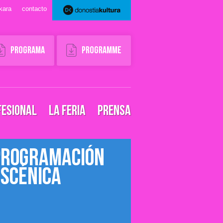
kara
contacto
Programa
Programme
FESIONAL
LA FERIA
PRENSA
Programación
escénica