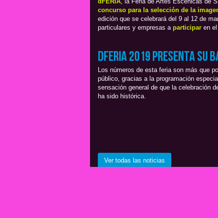
dFERIA
, la Feria de Artes Escénicas de 
concurso para la selección de la image
edición que se celebrará del 9 al 12 de mar
particulares y empresas a
participar
en el
dFERIA 2019 presenta su 
Los números de esta feria son más que pos
público, gracias a la programación especial
sensación general de que la celebración 
ha sido histórica.
Ver todas las noticias