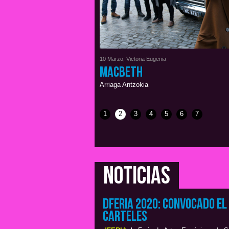
10 Marzo, Victoria Eugenia
Macbeth
Arriaga Antzokia
1
2
3
4
5
6
7
Noticias
dFERIA 2020: Convocado el
carteles